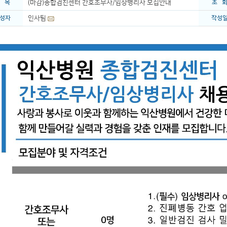
 목
(마감)종합검진센터 간호조무사/임상병리사 모집안내
조 
성자
인사팀
작성